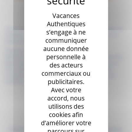
Ardèche
Vacances
Authentiques
Perché sur une falaise du Gard, en surplomb des gorges de
s’engage à ne
l’Ardèche dont il marque la sortie, le village d’Aiguèze est
communiquer
indissociable de la rivière.
aucune donnée
Préparez vos vacances dans cette fabuleuse région,
personnelle à
découvrez les trésors qu’elle cache, visiter certains des Plus
Beaux villages de France comme Aiguèze ou la Roque sur
des acteurs
Cèze, découvrez le Pont du Gard, profitez d’une nature
commerciaux ou
incroyable à cheval sur les départements du Gard et de
publicitaires.
l’Ardèche.
Avec votre
accord, nous
utilisons des
Aucun résultat
cookies afin
d’améliorer votre
Aucune annonce ne correspond à votre recherche.
parcours sur