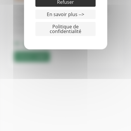
Refuser
A 150 m d’une magnifique plage de sable blanc
En savoir plus -->
aux eaux turquoises, la résidence Vacances
Authentiques Les plages de Macabou située au
Politique de
confidentialité
Vauclin, l’une des ...
PRIX/NUIT
51.00 €