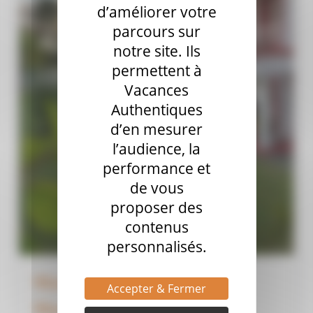
d’améliorer votre
parcours sur
notre site. Ils
permettent à
Vacances
Authentiques
d’en mesurer
l’audience, la
performance et
de vous
proposer des
contenus
personnalisés.
Martinique – Les plages de
Accepter & Fermer
Macabou