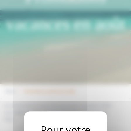
vacances en août
Home
Promotions vacances en août
Les promotions pour les vacances scolaires d’été
sont déjà en ligne. C’est le moment de penser à
l’été !